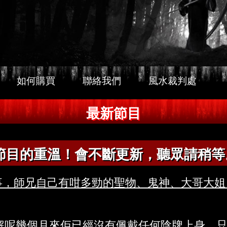
如何購買
聯絡我們
風水裁判處
最新節目
節目的重溫！會不斷更新，聽眾請稍等
事，師兄自己有咁多勁的聖物、鬼神、大哥大姐
解呢幾個月來佢已經沒有佩戴任何陰牌上身，