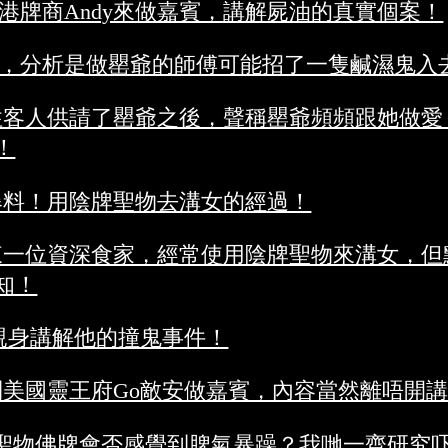
港牌商Andy來做嘉賓，講解屍油的真實個案！
，分析是做罌爺的師傅可能招了一隻鹹濕鬼入
性客人供請了罌爺之後，聲稱罌爺頻頻跟她做愛
！
爆料！用陰牌聖物去溝女的經過！
來一位資深食家，經常使用陰牌聖物來溝女，但
知！
親身講解他的撞鬼事件！
到美國靈王府Go敵安做嘉賓，內容當然離唔開
聖物佛牌會否感覺到脾氣暴躁？我哋一齊研究