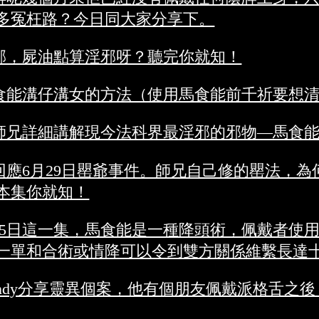
許多冤枉路？今日同大家分享下。
邪，屍油點算淫邪呀？聽完你就知！
食能溝仔溝女的方法（使用馬食能前千祈要想
師兄詳細講解現今法科界最淫邪的邪物—馬食
回應6月29日罌爺事件。師兄自己修的罌法，
本集你就知！
15日這一集，馬食能是一種降頭術，佩戴者使
一單和合術或情降可以令到雙方關係維繫長達
ndy分享靈異個案，他有個朋友佩戴派格舌之