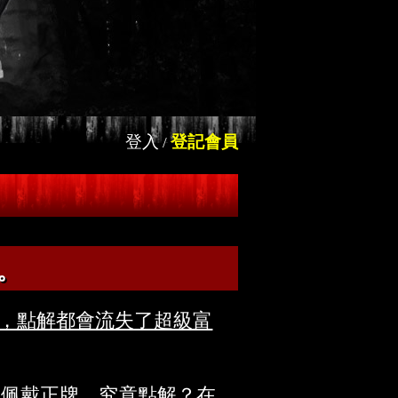
登入
登記會員
/
。
，點解都會流失了超級富
只佩戴正牌，究竟點解？在