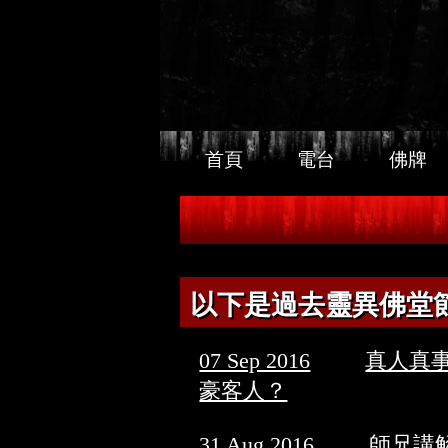
首頁
電台
佛牌
以下是過去靈異佛堂
07 Sep 2016
真人真
豪客人？
31 Aug 2016
師兄講