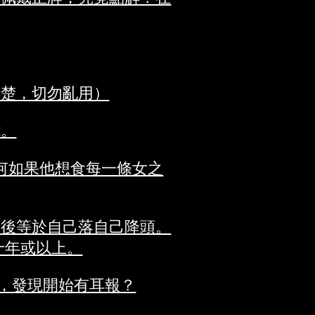
清楚，切勿亂用）
能。
為何如果他想食每一條女之
用後等於自己落自己降頭。
十年或以上。
後，發現開始有耳報？