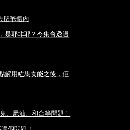
去罌爺體內
，是耶非耶？今集會透過
點解用咗馬食能之後，佢
講鬼、屍油、和合等問題！
吓呢個問題！