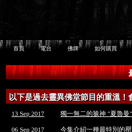
首頁
電台
佛牌
如何購買
以下是過去靈異佛堂節目的重溫！
13 Sep 2017
獨一無二的㺅神 "夏魯曼
06 Sep 2017
今集介紹一種最特別的罌